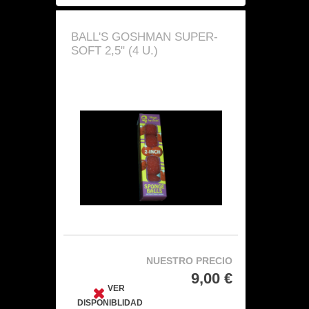
BALL'S GOSHMAN SUPER-
SOFT 2,5" (4 U.)
NUESTRO PRECIO
9,00 €
VER
DISPONIBLIDAD